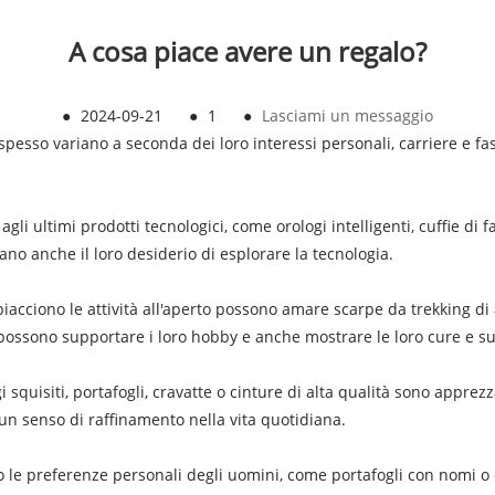
A cosa piace avere un regalo?
●
2024-09-21
●
1
●
Lasciami un messaggio
spesso variano a seconda dei loro interessi personali, carriere e fasi
agli ultimi prodotti tecnologici, come orologi intelligenti, cuffie di
ano anche il loro desiderio di esplorare la tecnologia.
i piacciono le attività all'aperto possono amare scarpe da trekking d
i possono supportare i loro hobby e anche mostrare le loro cure e s
 squisiti, portafogli, cravatte o cinture di alta qualità sono appre
n senso di raffinamento nella vita quotidiana.
 le preferenze personali degli uomini, come portafogli con nomi o d