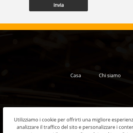
invia
Casa
Chi siamo
Utilizziamo i cookie per offrirti una migliore esperien
analizzare il traffico del sito e personalizzare i conte
Copyr