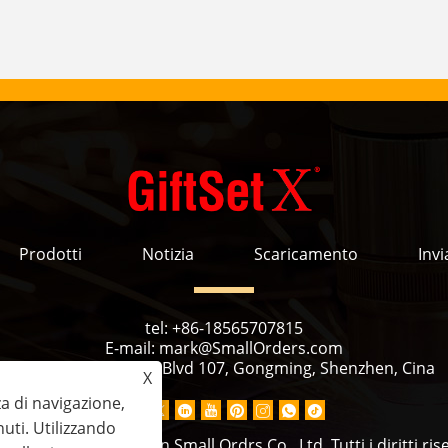
Prodotti
Notizia
Scaricamento
Invi
tel:
+86-18565707815
E-mail:
mark@SmallOrders.com
Indirizzo:
Minsheng Blvd 107, Gongming, Shenzhen, Cina
X
za di navigazione,
nuti. Utilizzando
ight © 2023 Shenzhen Small Ordrs Co., Ltd. Tutti i diritti rise