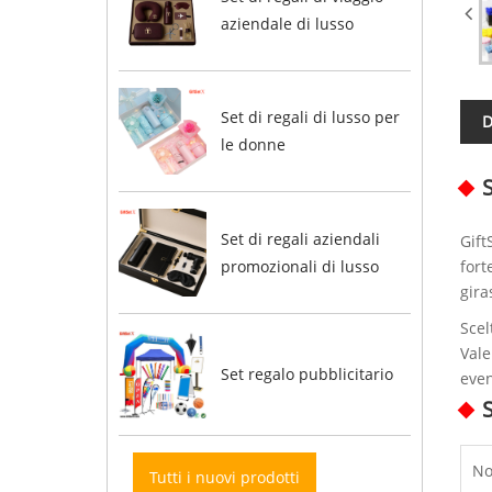
aziendale di lusso
Set di regali di lusso per
D
le donne
S
Set di regali aziendali
Gift
promozionali di lusso
fort
gira
Scel
Vale
Set regalo pubblicitario
even
S
No
Tutti i nuovi prodotti