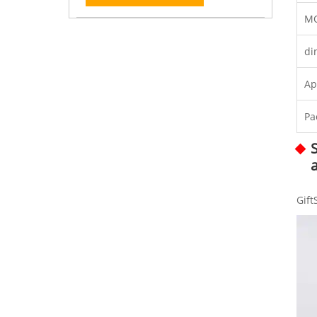
M
di
Ap
Pa
S
Gift