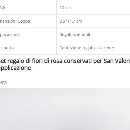
OQ
10 set
mensioni Coppa
8,5*11,7 cm
plicazione
Regali aziendali
cchetto
Confezione regalo + cartone
et regalo di fiori di rosa conservati per San Valen
applicazione
SetX