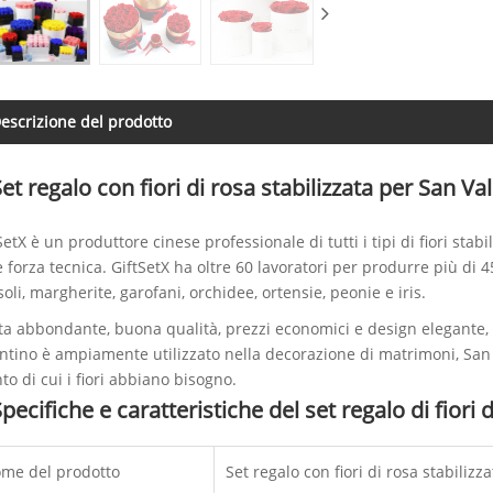
escrizione del prodotto
et regalo con fiori di rosa stabilizzata per San Va
SetX è un produttore cinese professionale di tutti i tipi di fiori stab
e forza tecnica. GiftSetX ha oltre 60 lavoratori per produrre più di 45 c
soli, margherite, garofani, orchidee, ortensie, peonie e iris.
ta abbondante, buona qualità, prezzi economici e design elegante, il 
ntino è ampiamente utilizzato nella decorazione di matrimoni, San 
to di cui i fiori abbiano bisogno.
pecifiche e caratteristiche del set regalo di fiori
me del prodotto
Set regalo con fiori di rosa stabiliz