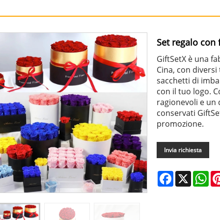
Set regalo con f
GiftSetX è una fab
Cina, con diversi t
sacchetti di imba
con il tuo logo.
ragionevoli e un d
conservati GiftSe
promozione.
Invia richiesta
Facebook
X
Wh