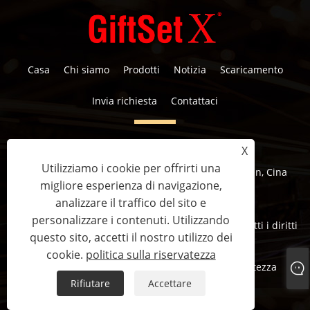
Casa
Chi siamo
Prodotti
Notizia
Scaricamento
Invia richiesta
Contattaci
tel:
+86-18565707815
X
E-mail:
mark@SmallOrders.com
Utilizziamo i cookie per offrirti una
Indirizzo:
Minsheng Blvd 107, Gongming, Shenzhen, Cina
migliore esperienza di navigazione,
analizzare il traffico del sito e
personalizzare i contenuti. Utilizzando
Copyright © 2023 Shenzhen Small Ordrs Co., Ltd. Tutti i diritti
questo sito, accetti il ​​nostro utilizzo dei
riservati.
cookie.
politica sulla riservatezza
Links
Sitemap
RSS
XML
politica sulla riservatezza
Rifiutare
Accettare